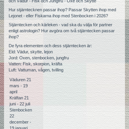
och Vädur - Fisk och Jungfru - Oxe och Skytte
Hur stjärntecknen passar ihop? Passar Skytten ihop med
Lejonet - eller Fiskarna ihop med Stenbocken i 2026?
Stjärntecken och kärleken - vad ska du välja för partner
enligt astrologin? Hur avgöra om två stjärntecken passar
ihop?
De fyra elementen och dess stjärntecken är:
Eld: Vädur, skytte, lejon
Jord: Oxen, stenbocken, jungfru
Vatten: Fisk, skorpion, kräfta
Luft: Vattuman, vågen, tvilling
Väduren 21
mars - 19
april
Kräftan 21
juni - 22 juli
Stenbocken
22
december -
19 januari