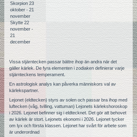
Skorpion 23
oktober - 21
november
Skytte 22
november -
21
december
Vissa stjärntecken passar bättre ihop än andra när det
gäller kärlek. De fyra elementen i zodiaken definierar varje
stjärnteckens temperament.
En astrologisk analys kan påverka människors val av
kärlekspartner.
Lejonet (eldtecken) styrs av solen och passar bra ihop med
luftecken (våg, tvilling, vattuman) Lejonets kärlekshoroskop
i 2026. Lejonet befinner sig i eldtecknet. Det gör att behovet
av kärlek är stort. Lejonets ekonomi i 2026. Lejonet tycker
om lyx och första klassen. Lejonet har svårt för arbete som
är underordnad