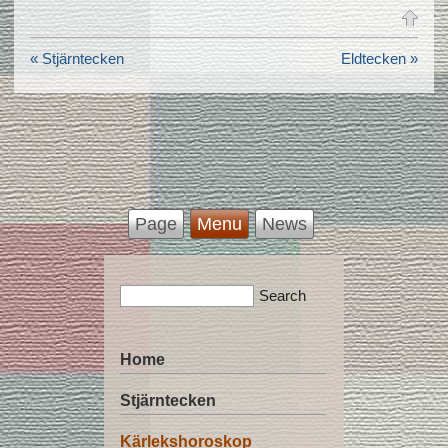
« Stjärntecken
Eldtecken »
Page
Menu
News
Home
Stjärntecken
Kärlekshoroskop