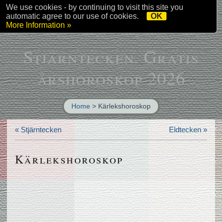
We use cookies - by continuing to visit this site you
Page
Menu
News
automatic agree to our use of cookies.
OK
More Information »
Stjärntecken. Gratis
årshoroskop 2026
Home
>
Kärlekshoroskop
« Stjärntecken
Eldtecken »
Kärlekshoroskop