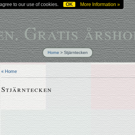
 agree to our use of cookies.
OK
More Information »
en. Gratis årsho
Home
>
Stjärntecken
« Home
Stjärntecken