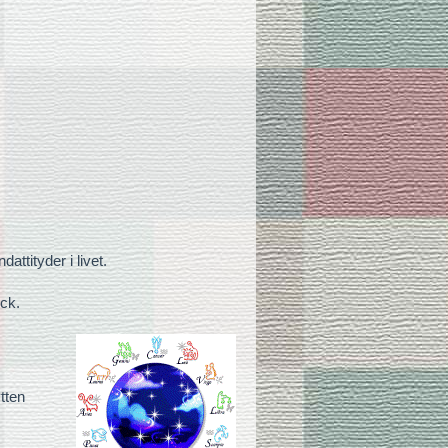
attityder i livet.
ck.
tten